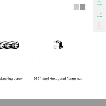
Prev
Next
9805
Top
/Locking screw
9804 dm/j Hexagonal flange nut
Add to cart
Add to cart
ddie...
M4