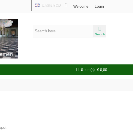
English GB
Welcome
Login
Search
0
item(s)
-
€ 0,00
epot