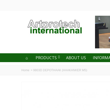
PRODUCTS
ABOUT US
INFORM
Home
>
9803D DEPOTHAAK (HAAKANKER M5)