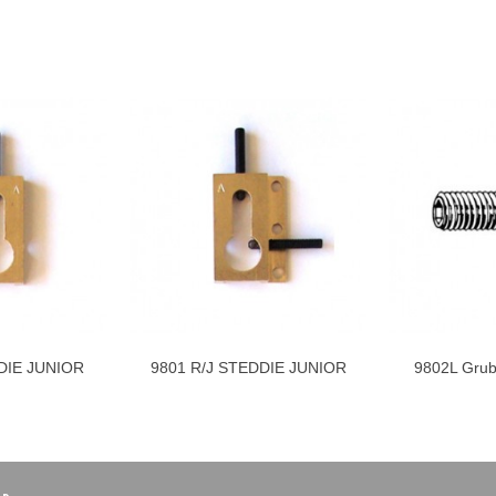
DIE JUNIOR
9801 R/J STEDDIE JUNIOR
9802L Grub
to cart
Add to cart
KS
RECHTS
Ste