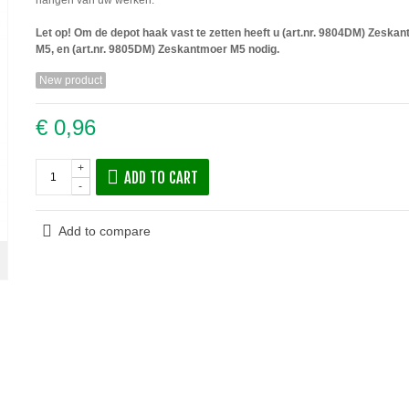
Let op! Om de depot haak vast te zetten heeft u (art.nr. 9804DM) Zeska
M5, en (art.nr. 9805DM) Zeskantmoer M5 nodig.
New product
€ 0,96
+
ADD TO CART
-
Add to compare